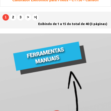
Calibrador Eletrônico para Pneus - CT750 - Cartech
1
2
3
>
>|
Exibindo de 1 a 15 do total de 40 (3 páginas)